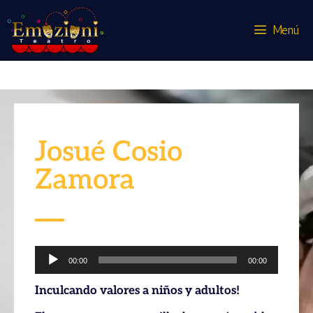
Menú
Nosotros
Josué Cosio
Zamora
Reproductor
00:00
00:00
de
Inculcando valores a niños y adultos!
audio